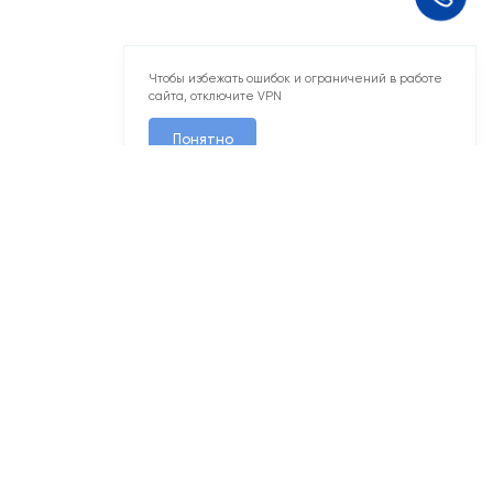
Чтобы избежать ошибок и ограничений в работе
сайта, отключите VPN
Понятно
1
7
2
2-комн. 77,4 м
Срок сдачи IV кв. 2026
Резиденции Сколково
Рез. 6.2
Секц. 1
Этаж 1/3
№163