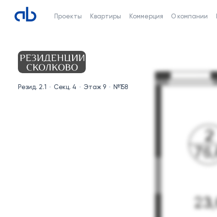
Проекты
Квартиры
Коммерция
О компании
Резид. 2.1
Секц. 4
Этаж 9
№158