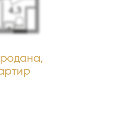
продана,
вартир