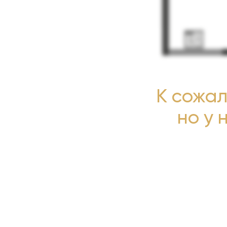
К сожал
но у 