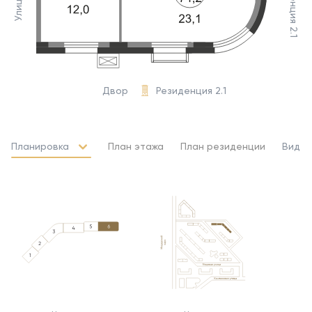
Резиденция 2.1
Улица
Двор
Резиденция 2.1
Планировка
План этажа
План резиденции
Вид и