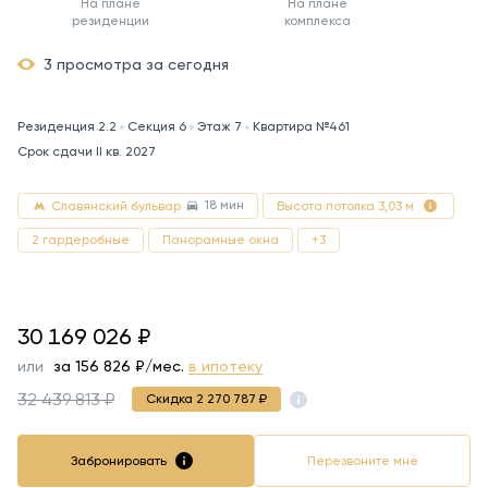
На плане
На плане
резиденции
комплекса
3 просмотра за сегодня
Резиденция 2.2
Секция 6
Этаж 7
Квартира №461
Срок сдачи II кв. 2027
18 мин
Славянский бульвар
Высота потолка 3,03 м
2 гардеробные
Панорамные окна
+3
30169026
30 169 026
₽
или
за
156 826
₽/мес.
в ипотеку
32 439 813 ₽
Скидка 2 270 787 ₽
Забронировать
Перезвоните мне