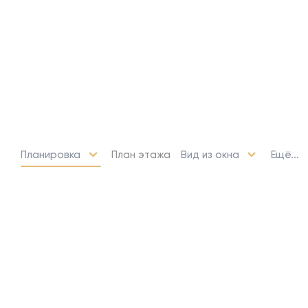
Планировка
Вид из окна
Ещё...
План этажа
14 свободных мест
Машино-места
от 1 152 000 ₽
Парковочное место для машины
или мотоцикла