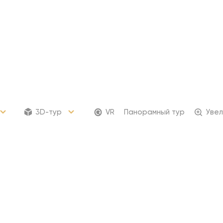
3D-тур
VR
Панорамный тур
Увел
97 келлеров
Келлеры
от 543 636 ₽
Для хранения сезонных
и крупногабаритных вещей