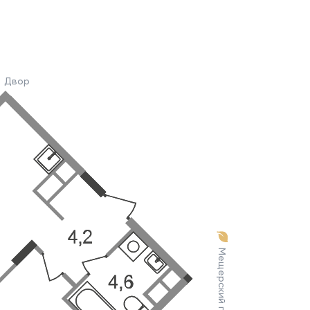
Двор
Мещерский парк