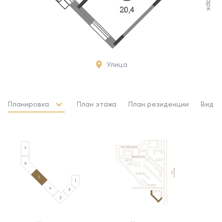
Улица
Планировка
План этажа
План резиденции
Вид и