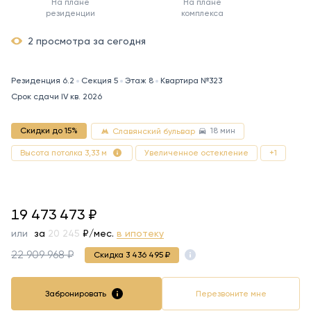
На плане
На плане
резиденции
комплекса
2 просмотра за сегодня
Резиденция 6.2
Секция 5
Этаж 8
Квартира №323
Срок сдачи IV кв. 2026
18 мин
Скидки до 15%
Славянский бульвар
Увеличенное остекление
+1
Высота потолка 3,33 м
19473473
19 473 473
₽
или
за
101 228
₽/мес.
в ипотеку
22 909 968 ₽
Скидка 3 436 495 ₽
Забронировать
Перезвоните мне