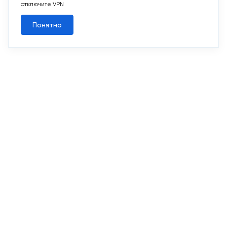
отключите VPN
Понятно
Похожие кладовые
2
Кладовая 7,5 м
Срок сдачи IV кв. 2026
Резиденции Сколково
Рез. 6.2
Секц. 6
Этаж 3
№157