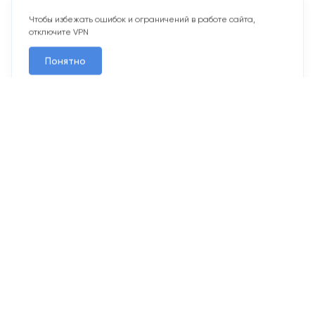
отключите VPN
Понятно
Похожие кладовые
2
Кладовая 5,8 м
Срок сдачи IV кв. 2026
Резиденции Сколково
Рез. 6.2
Секц. 6
Этаж -1
№137