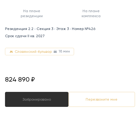
На плане
На плане
резиденции
комплекса
Резиденция 2.2
Секция 3
Этаж 3
Номер №426
Срок сдачи II кв. 2027
18 мин
Славянский бульвар
824890
824 890
₽
Забронировано
Перезвоните мне