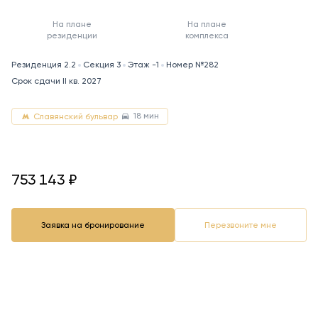
На плане
На плане
резиденции
комплекса
Резиденция 2.2
Секция 3
Этаж -1
Номер №282
Срок сдачи II кв. 2027
18 мин
Славянский бульвар
753143
753 143
₽
Заявка на бронирование
Перезвоните мне