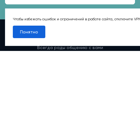
Чтобы избежать ошибок и ограничений в работе сайта, отключите VP
Понятно
Есть вопросы?
Всегда рады общению с вами
Написать нам
+7 495 156-42-73
Москва, Фрунзенская наб., д. 54
Режим работы группы телефонных продаж
Пн-вс: 9:00 – 21:00
Обратный звонок