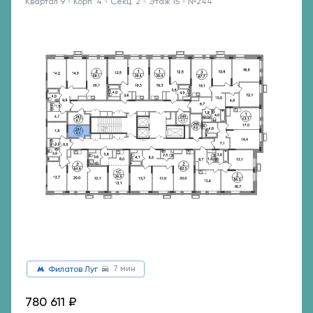
Квартал 9
Корп. 4
Секц. 2
Этаж 15
№244
7 мин
Филатов Луг
780 611 ₽