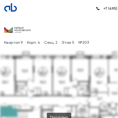
+7 (495
Квартал 9
Корп. 4
Секц. 2
Этаж 5
№203
Продана