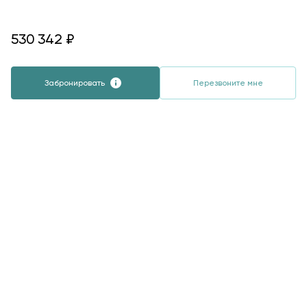
530342
530 342
₽
Забронировать
Перезвоните мне