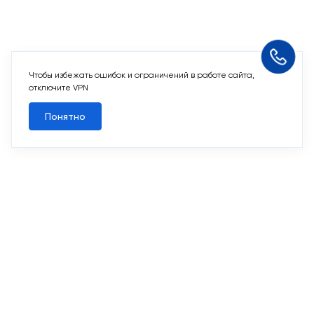
Чтобы избежать ошибок и ограничений в работе сайта,
Похожие кладовые
отключите VPN
Понятно
Все кладовые
Похожие кладовые
2
Кладовая 2,8 м
Срок сдачи I кв. 2027
Первый Московский