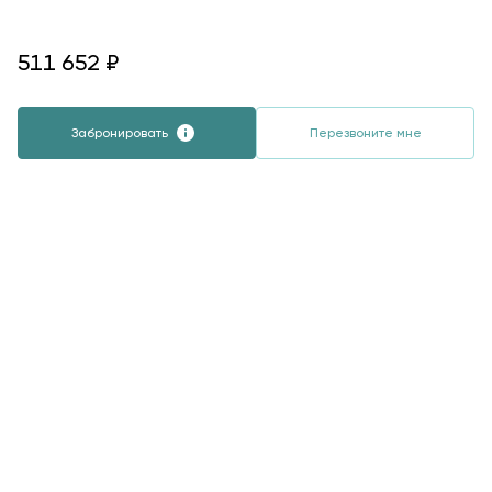
511652
511 652
₽
Забронировать
Перезвоните мне