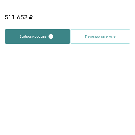
511652
511 652
₽
Забронировать
Перезвоните мне