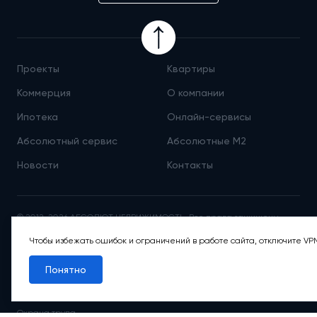
Проекты
Квартиры
Коммерция
О компании
Ипотека
Онлайн-сервисы
Абсолютный сервис
Абсолютные М
2
Новости
Контакты
© 2012-2026 АБСОЛЮТ НЕДВИЖИМОСТЬ. Все права защищены.
Любая информация, представленная на данном сайте, носит
Чтобы избежать ошибок и ограничений в работе сайта, отключите VP
исключительно информационный характер и ни при каких условиях
не является публичной офертой, определяемой положениями
статьи 437 Гражданского кодекса РФ.
Понятно
Политика обработки персональных данных
Юридическая информация
Охрана труда