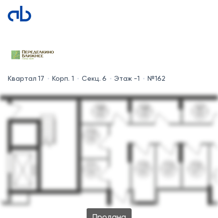
Квартал 17
Корп. 1
Секц. 6
Этаж -1
№162
Продана