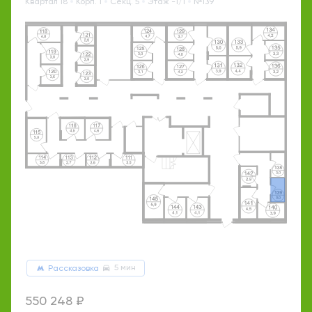
Квартал 18
Корп. 1
Секц. 5
Этаж -1/1
№139
5 мин
Рассказовка
550 248 ₽