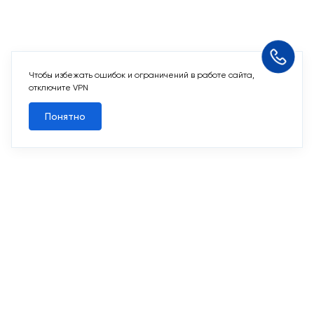
Чтобы избежать ошибок и ограничений в работе сайта,
Похожие кладовые
отключите VPN
Понятно
Все кладовые
Похожие кладовые
2
Кладовая 3,6 м
Срок сдачи II кв. 2027
Первый Московский