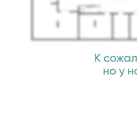
К сожал
но у 