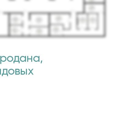
продана,
адовых