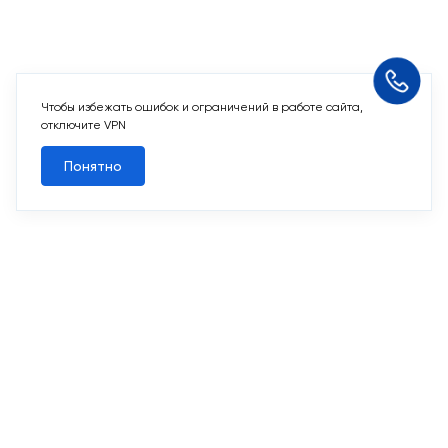
Чтобы избежать ошибок и ограничений в работе сайта,
Похожие кладовые
отключите VPN
Понятно
Все кладовые
Похожие кладовые
2
Кладовая 2,8 м
Срок сдачи I кв. 2027
Первый Московский