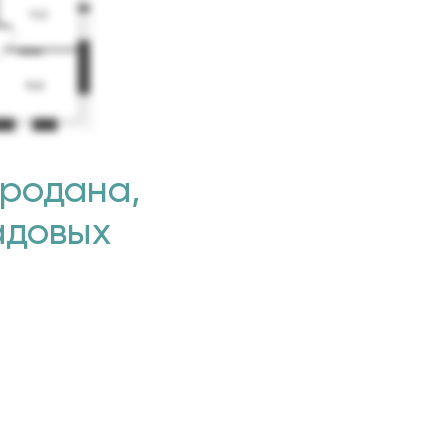
продана,
адовых