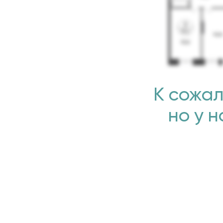
К сожал
но у 