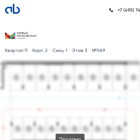
+7 (495) 7
Квартал 11
Корп. 2
Секц. 1
Этаж 3
№069
Продано