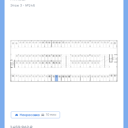
Этаж 3
№248
10 мин
Некрасовка
1 459 962 ₽