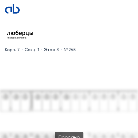
Корп. 7
Секц. 1
Этаж 3
№265
Продано