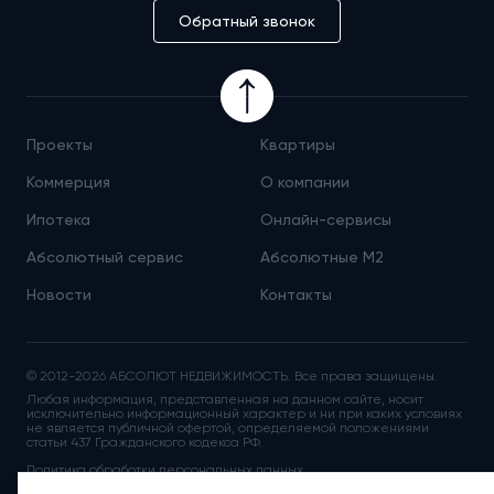
Обратный звонок
Проекты
Квартиры
Коммерция
О компании
Ипотека
Онлайн-сервисы
Абсолютный сервис
Абсолютные М
2
Новости
Контакты
© 2012-2026 АБСОЛЮТ НЕДВИЖИМОСТЬ. Все права защищены.
Любая информация, представленная на данном сайте, носит
исключительно информационный характер и ни при каких условиях
не является публичной офертой, определяемой положениями
статьи 437 Гражданского кодекса РФ.
Политика обработки персональных данных