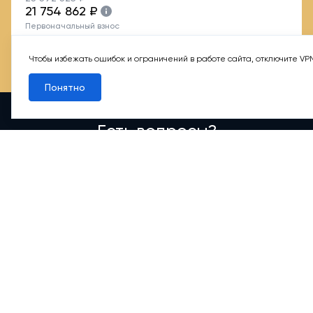
21 754 862 ₽
Первоначальный взнос
от 8 723 699 ₽ или
40.1%
Чтобы избежать ошибок и ограничений в работе сайта, отключите VP
Понятно
Есть вопросы?
Всегда рады общению с вами
Написать нам
+7 495 156-42-73
Москва, Фрунзенская наб., д. 54
Режим работы группы телефонных продаж