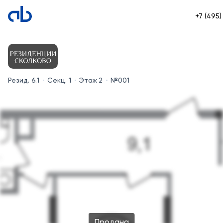
+7 (495
Резид. 6.1
Секц. 1
Этаж 2
№001
Продана