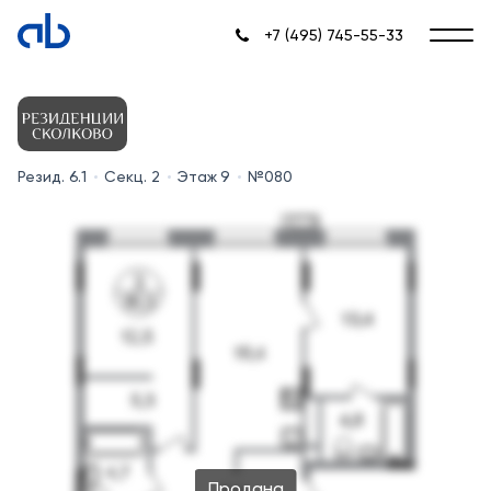
+7 (495) 745-55-33
Резид. 6.1
Секц. 2
Этаж 9
№080
Продана