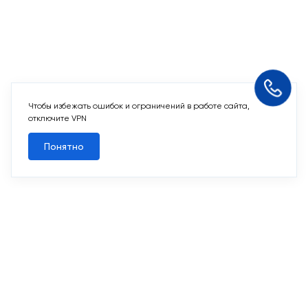
Чтобы избежать ошибок и ограничений в работе сайта,
Похожие квартиры
отключите VPN
Понятно
Все квартиры
Похожие квартиры
2
3-комн. 89,8 м
Срок сдачи II кв. 2027