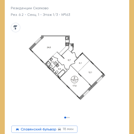
Резиденции Сколково
Рез. 6.2
Секц. 1
Этаж 1/3
№163
18 мин
Славянский бульвар