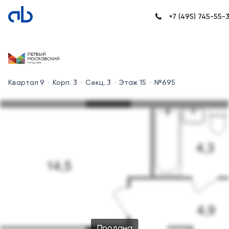
+7 (495) 745-55-
Квартал 9
Корп. 3
Секц. 3
Этаж 15
№695
Продана