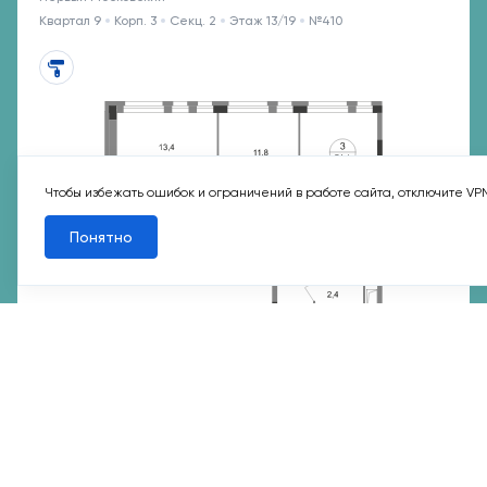
Квартал 9
Корп. 3
Секц. 2
Этаж 13/19
№410
Чтобы избежать ошибок и ограничений в работе сайта, отключите VP
Понятно
Мы используем
cookie-файлы
и другие аналогичные технологии. Пол
данным сайтом, Вы не возражаете против использования этих технол
Подтверждаю
7 мин
Филатов Луг
27 366 789 ₽