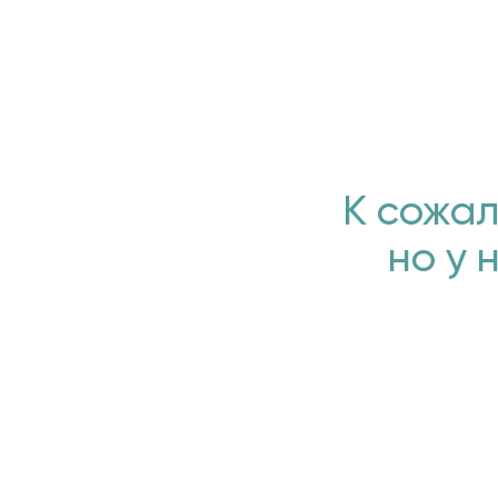
К сожал
но у 