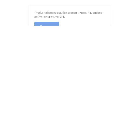
сайта, отключите VPN
Понятно
1
5
2
2-комн. 66,6 м
Корпус сдан
Первый Московский
 20/22
№170
Квартал 11
Корп. 3
Секц. 1
Этаж 21/22
№179