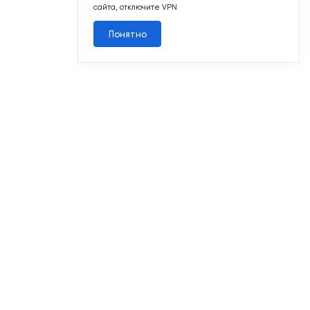
сайта, отключите VPN
Понятно
1
7
2
2-комн. 52,7 м
Срок сдачи II кв. 2027
Первый Московский
16/19
№135
Квартал 9
Корп. 3
Секц. 3
Этаж 1/19
№509