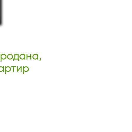
продана,
вартир