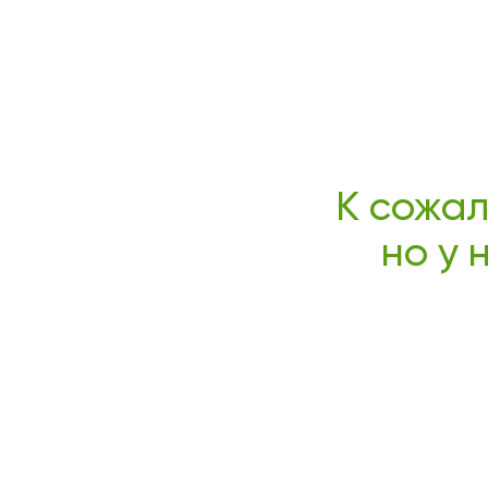
К сожал
но у 