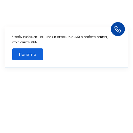
отключите VPN
Понятно
Похожие квартиры
Мы используем
cookie-файлы
и другие аналогичные
технологии. Пользуясь данным сайтом, Вы не возражаете
против использования этих технологий.
Все квартиры
Подтверждаю
Похожие квартиры
2
2-комн. 59,6 м
Срок сдачи II кв. 2027
Переделкино Ближнее