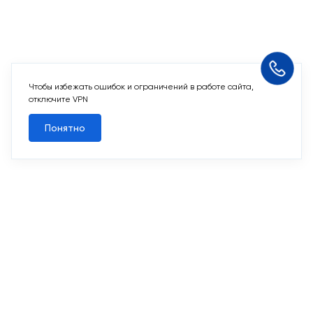
Чтобы избежать ошибок и ограничений в работе сайта,
Похожие квартиры
отключите VPN
Понятно
Все квартиры
Похожие квартиры
2
2-комн. 58,5 м
Срок сдачи II кв. 2027
Переделкино Ближнее