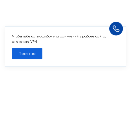
Чтобы избежать ошибок и ограничений в работе сайта,
Похожие квартиры
отключите VPN
Понятно
Все квартиры
Похожие квартиры
2
2-комн. 67,4 м
Срок сдачи II кв. 2027
Переделкино Ближнее