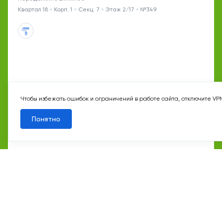
Квартал 18
Корп. 1
Секц. 7
Этаж 2/17
№349
Чтобы избежать ошибок и ограничений в работе сайта, отключите VP
Понятно
5 мин
Рассказовка
25 651 090 ₽