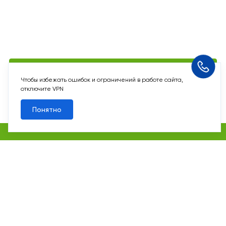
Похожие квартиры
Чтобы избежать ошибок и ограничений в работе сайта,
отключите VPN
Все квартиры
Понятно
Похожие квартиры
2
2-комн. 60,6 м
Срок сдачи II кв. 2027
Переделкино Ближнее