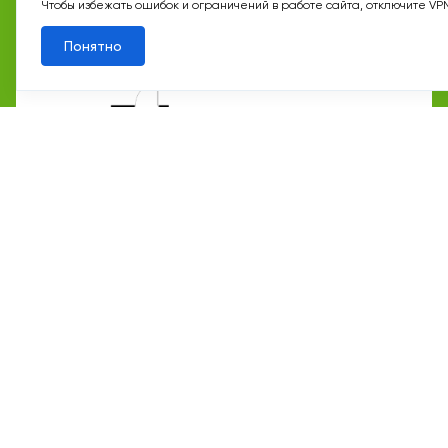
Чтобы избежать ошибок и ограничений в работе сайта, отключите VP
Квартал 13
Корп. 2
Секц. 6
Этаж 12/12
№377
Понятно
7 мин
Рассказовка
22 365 175 ₽