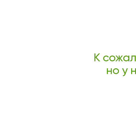
К сожал
но у 