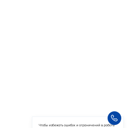
Чтобы избежать ошибок и ограничений в работе
сайта, отключите VPN
Понятно
Мы используем
cookie-файлы
и другие
аналогичные технологии. Пользуясь данным
сайтом, Вы не возражаете против использования