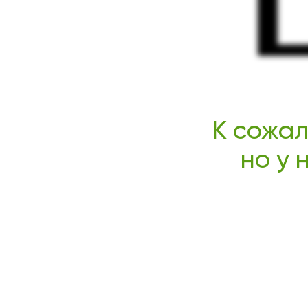
К сожал
но у 