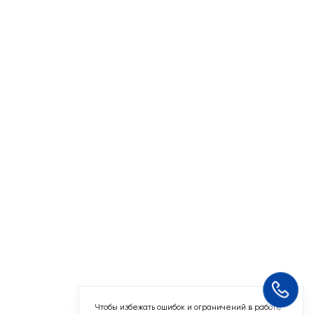
Чтобы избежать ошибок и ограничений в работе
сайта, отключите VPN
Понятно
Мы используем
cookie-файлы
и другие
аналогичные технологии. Пользуясь данным
сайтом, Вы не возражаете против использования