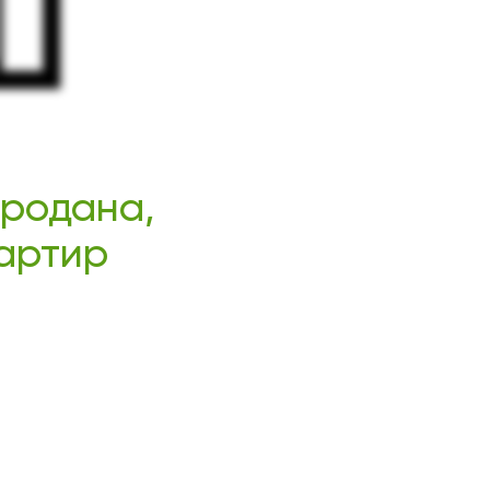
продана,
вартир