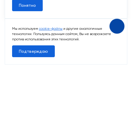
Понятно
Мы используем
cookie-файлы
и другие аналогичные
технологии. Пользуясь данным сайтом, Вы не возражаете
против использования этих технологий.
Подтверждаю
14 свободных мест
Машино-места
от 1 152 000 ₽
Парковочное место для машины
или мотоцикла