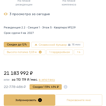
На плане
На плане
резиденции
комплекса
3 просмотра за сегодня
Резиденция 2.2
Секция 1
Этаж 5
Квартира №229
Срок сдачи II кв. 2027
18 мин
Скидки до 12%
Славянский бульвар
1 гардеробная
+4
Высота потолка 3,03 м
21183992
21 183 992
₽
или
за
110 119
₽/мес.
в ипотеку
22 778 486 ₽
Скидка 1 594 494 ₽
Забронировать
Перезвоните мне