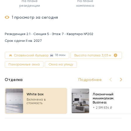
На плане
На плане
резиденции
комплекса
1 просмотр за сегодня
Резиденция 2.1
Секция 5
Этаж 7
Квартира №202
Срок сдачи II кв. 2027
18 мин
Славянский бульвар
Высота потолка 3,03 м
Панорамные окна
Окна на улицу
Отделка
Подробнее
White box
Лаконичный
минимализм.
Включена в
Business
стоимость
+ 2 599 834 ₽