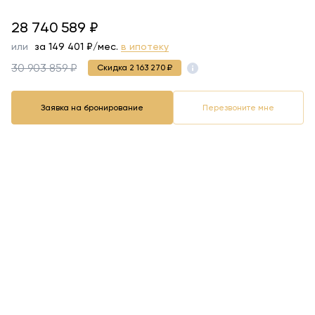
28740589
28 740 589
₽
или
за
149 401
₽/мес.
в ипотеку
30 903 859 ₽
Скидка 2 163 270 ₽
Заявка на бронирование
Перезвоните мне