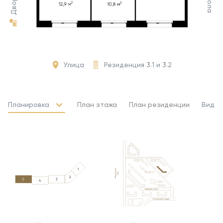
Школа
Двор
Улица
Резиденция 3.1 и 3.2
Планировка
План этажа
План резиденции
Вид и