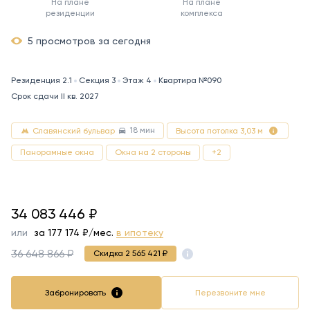
На плане
На плане
резиденции
комплекса
5 просмотров за сегодня
Резиденция 2.1
Секция 3
Этаж 4
Квартира №090
Срок сдачи II кв. 2027
18 мин
Славянский бульвар
Высота потолка 3,03 м
Панорамные окна
Окна на 2 стороны
+2
34083446
34 083 446
₽
или
за
177 174
₽/мес.
в ипотеку
36 648 866 ₽
Скидка 2 565 421 ₽
Забронировать
Перезвоните мне