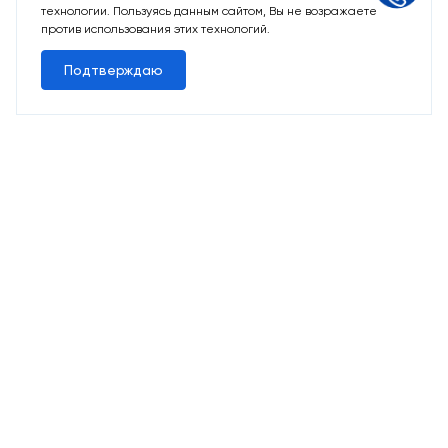
технологии. Пользуясь данным сайтом, Вы не возражаете
против использования этих технологий.
Подтверждаю
14 свободных мест
Машино-места
от 1 152 000 ₽
Парковочное место для машины
или мотоцикла
Выбрать машино-место