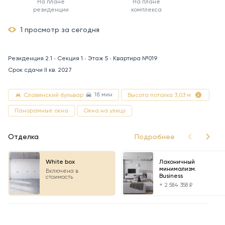
На плане
На плане
резиденции
комплекса
1 просмотр за сегодня
Резиденция 2.1
Секция 1
Этаж 5
Квартира №019
Срок сдачи II кв. 2027
18 мин
Славянский бульвар
Высота потолка 3,03 м
Панорамные окна
Окна на улицу
Отделка
Подробнее
White box
Лаконичный
минимализм.
Включена в
Business
стоимость
+ 2 584 358 ₽