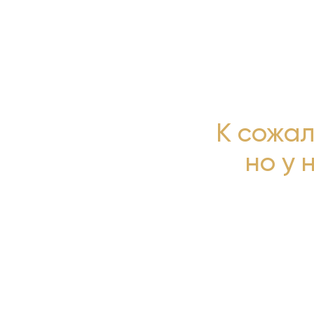
К сожал
но у 