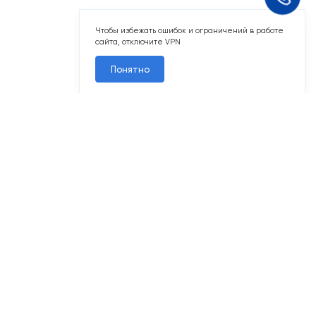
Чтобы избежать ошибок и ограничений в работе
сайта, отключите VPN
Понятно
1
7
2
2-комн. 68,4 м
Срок сдачи II кв. 2027
Резиденции Сколково
Рез. 2.1
Секц. 3
Этаж 6/9
№099