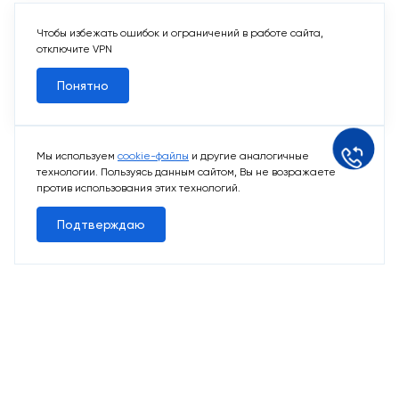
Чтобы избежать ошибок и ограничений в работе сайта,
отключите VPN
Понятно
Мы используем
cookie-файлы
и другие аналогичные
технологии. Пользуясь данным сайтом, Вы не возражаете
против использования этих технологий.
Подтверждаю
10 свободных мест
Машино-места
от 2 424 715 ₽