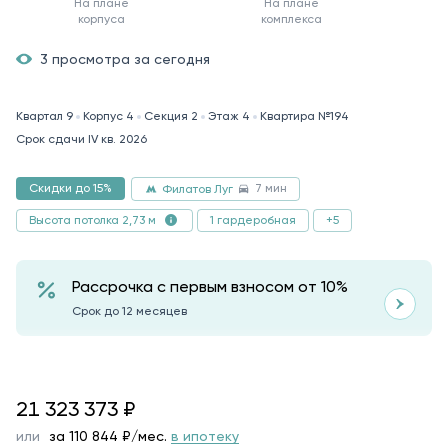
На плане
На плане
корпуса
комплекса
3 просмотра за сегодня
Квартал 9
Корпус 4
Секция 2
Этаж 4
Квартира №194
Срок сдачи IV кв. 2026
7 мин
Скидки до 15%
Филатов Луг
1 гардеробная
+5
Высота потолка 2,73 м
Рассрочка с первым взносом от 10%
Срок до 12 месяцев
21323373
21 323 373
₽
или
за
110 844
₽/мес.
в ипотеку