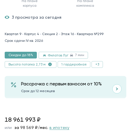
На плане
На плане
корпуса
комплекса
3 просмотра за сегодня
Квартал 9
Корпус 4
Секция 2
Этаж 16
Квартира №299
Срок сдачи IV кв. 2026
7 мин
Скидки до 18%
Филатов Луг
1 гардеробная
+3
Высота потолка 2,73 м
Рассрочка с первым взносом от 10%
Срок до 12 месяцев
18961993
18 961 993
₽
или
за
98 569
₽/мес.
в ипотеку