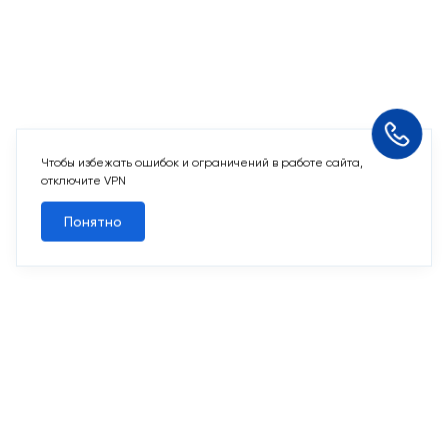
Чтобы избежать ошибок и ограничений в работе сайта,
отключите VPN
Понятно
10 свободных мест
Машино-места
от 2 424 715 ₽
Парковочное место для машины