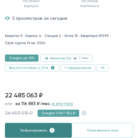
На плане
На плане
корпуса
комплекса
5 просмотров за сегодня
Квартал 9
Корпус 4
Секция 2
Этаж 15
Квартира №293
Срок сдачи IV кв. 2026
7 мин
Скидки до 15%
Филатов Луг
1 гардеробная
+5
Высота потолка 2,73 м
22485063
22 485 063
₽
или
за
116 883
₽/мес.
в ипотеку
26 453 015 ₽
Скидка 3 967 952 ₽
Забронировать
Перезвоните мне