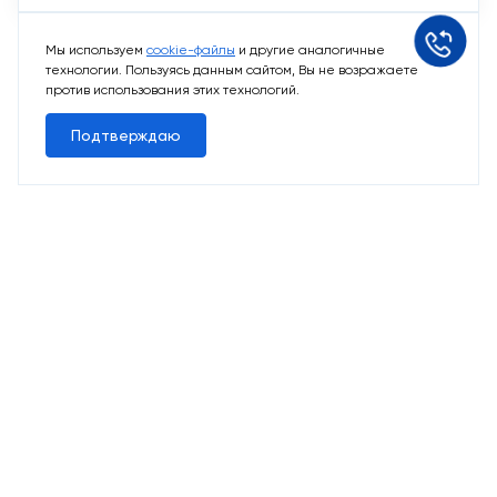
Мы используем
cookie-файлы
и другие аналогичные
технологии. Пользуясь данным сайтом, Вы не возражаете
против использования этих технологий.
Подтверждаю
10 свободных мест
Машино-места
от 2 424 715 ₽
Парковочное место для машины
Выбрать машино-место