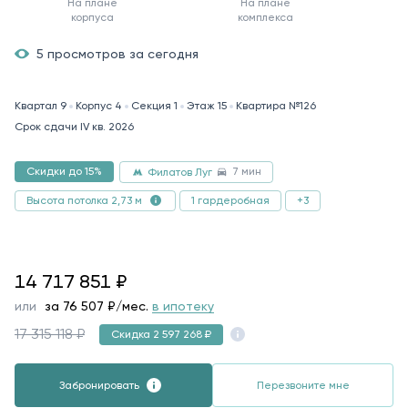
На плане
На плане
корпуса
комплекса
5 просмотров за сегодня
Квартал 9
Корпус 4
Секция 1
Этаж 15
Квартира №126
Срок сдачи IV кв. 2026
7 мин
Скидки до 15%
Филатов Луг
1 гардеробная
+3
Высота потолка 2,73 м
14717851
14 717 851
₽
или
за
76 507
₽/мес.
в ипотеку
17 315 118 ₽
Скидка 2 597 268 ₽
Забронировать
Перезвоните мне