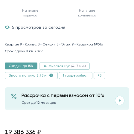
На плане
На плане
корпуса
комплекса
5 просмотров за сегодня
Квартал 9
Корпус 3
Секция 3
Этаж 9
Квартира №616
Срок сдачи II кв. 2027
7 мин
Скидки до 15%
Филатов Луг
1 гардеробная
+5
Высота потолка 2,73 м
Рассрочка с первым взносом от 10%
Срок до 12 месяцев
19386336
19 386 336
₽