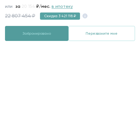
или
за
100 775
₽/мес.
в ипотеку
22 807 454 ₽
Скидка 3 421 118 ₽
Забронировано
Перезвоните мне