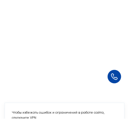
Чтобы избежать ошибок и ограничений в работе сайта,
отключите VPN
Понятно
Мы используем
cookie-файлы
и другие аналогичные
технологии. Пользуясь данным сайтом, Вы не возражаете
против использования этих технологий.
Подтверждаю