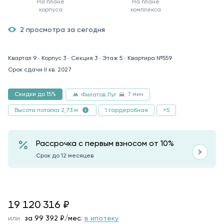
На плане
На плане
корпуса
комплекса
2 просмотра за сегодня
Квартал 9
Корпус 3
Секция 3
Этаж 5
Квартира №559
Срок сдачи II кв. 2027
7 мин
Скидки до 15%
Филатов Луг
1 гардеробная
+5
Высота потолка 2,73 м
Рассрочка с первым взносом от 10%
Срок до 12 месяцев
19120316
19 120 316
₽
или
за
99 392
₽/мес.
в ипотеку