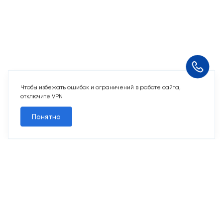
Чтобы избежать ошибок и ограничений в работе сайта,
отключите VPN
Понятно
10 свободных мест
Машино-места
от 2 424 715 ₽
Парковочное место для машины