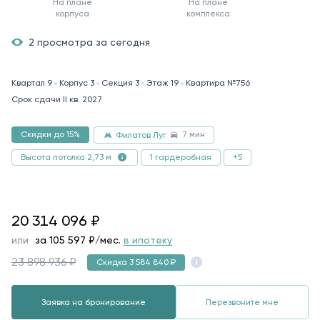
На плане
На плане
корпуса
комплекса
2 просмотра за сегодня
Квартал 9
Корпус 3
Секция 3
Этаж 19
Квартира №756
Срок сдачи II кв. 2027
7 мин
Скидки до 15%
Филатов Луг
1 гардеробная
+5
Высота потолка 2,73 м
20314096
20 314 096
₽
или
за
105 597
₽/мес.
в ипотеку
23 898 936 ₽
Скидка 3 584 840 ₽
Заявка на бронирование
Перезвоните мне