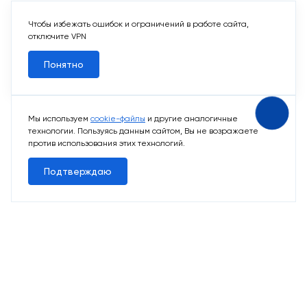
Чтобы избежать ошибок и ограничений в работе сайта,
отключите VPN
Понятно
Мы используем
cookie-файлы
и другие аналогичные
технологии. Пользуясь данным сайтом, Вы не возражаете
против использования этих технологий.
Подтверждаю
10 свободных мест
Машино-места
от 2 424 715 ₽