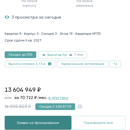
На плане
На плане
корпуса
комплекса
3 просмотра за сегодня
Квартал 9
Корпус 3
Секция 3
Этаж 19
Квартира №751
Срок сдачи II кв. 2027
7 мин
Скидки до 15%
Филатов Луг
Увеличенное остекление
+2
Высота потолка 2,73 м
13604949
13 604 949
₽
или
за
70 722
₽/мес.
в ипотеку
16 005 823 ₽
Скидка 2 400 873 ₽
Заявка на бронирование
Перезвоните мне