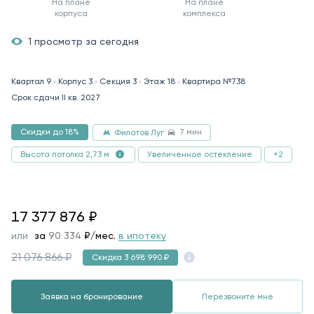
На плане
На плане
корпуса
комплекса
1 просмотр за сегодня
Квартал 9
Корпус 3
Секция 3
Этаж 18
Квартира №738
Срок сдачи II кв. 2027
7 мин
Скидки до 18%
Филатов Луг
Увеличенное остекление
+2
Высота потолка 2,73 м
17377876
17 377 876
₽
или
за
90 334
₽/мес.
в ипотеку
21 076 866 ₽
Скидка 3 698 990 ₽
Заявка на бронирование
Перезвоните мне