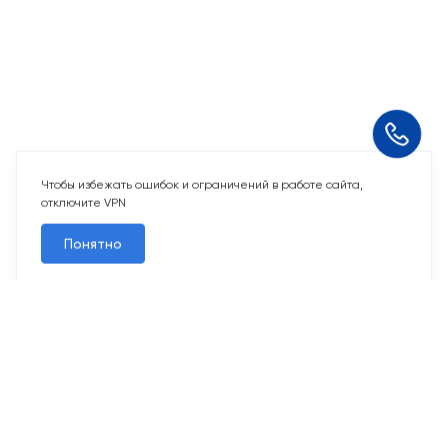
Чтобы избежать ошибок и ограничений в работе сайта,
отключите VPN
Понятно
10 свободных мест
Машино-места
от 2 424 715 ₽
Парковочное место для машины