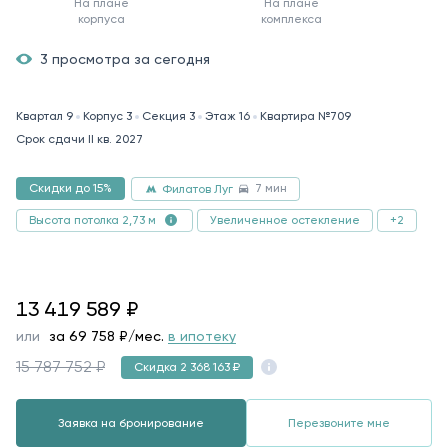
На плане
На плане
корпуса
комплекса
3 просмотра за сегодня
Квартал 9
Корпус 3
Секция 3
Этаж 16
Квартира №709
Срок сдачи II кв. 2027
7 мин
Скидки до 15%
Филатов Луг
Увеличенное остекление
+2
Высота потолка 2,73 м
13419589
13 419 589
₽
или
за
69 758
₽/мес.
в ипотеку
15 787 752 ₽
Скидка 2 368 163 ₽
Заявка на бронирование
Перезвоните мне