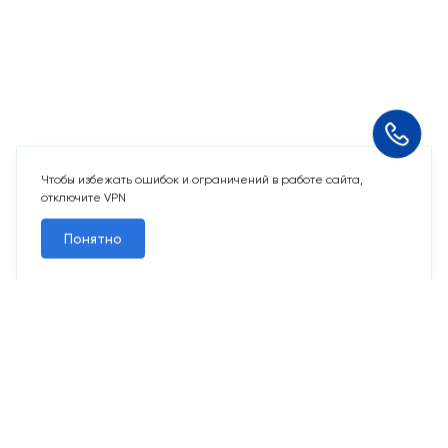
Чтобы избежать ошибок и ограничений в работе сайта,
отключите VPN
Понятно
10 свободных мест
Машино-места
от 2 424 715 ₽
Парковочное место для машины